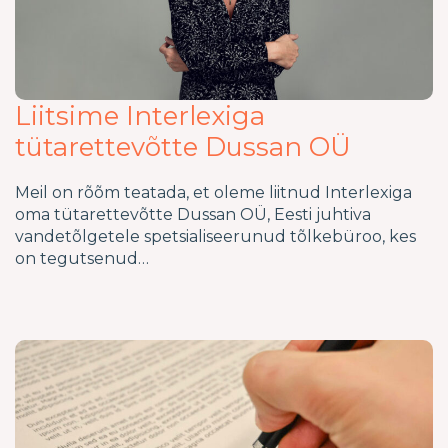
Liitsime Interlexiga
tütarettevõtte Dussan OÜ
Meil on rõõm teatada, et oleme liitnud Interlexiga
oma tütarettevõtte Dussan OÜ, Eesti juhtiva
vandetõlgetele spetsialiseerunud tõlkebüroo, kes
on tegutsenud…