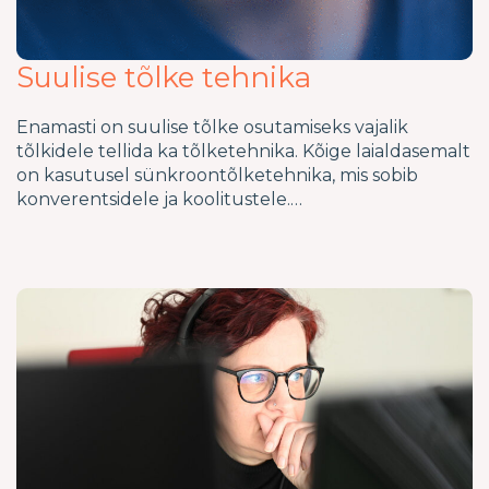
Suulise tõlke tehnika
Enamasti on suulise tõlke osutamiseks vajalik
tõlkidele tellida ka tõlketehnika. Kõige laialdasemalt
on kasutusel sünkroontõlketehnika, mis sobib
konverentsidele ja koolitustele.…