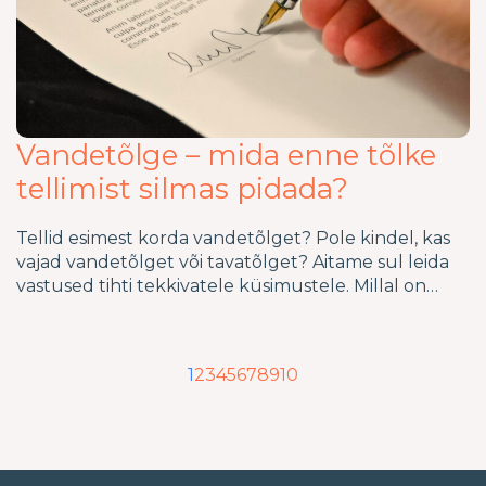
Vandetõlge – mida enne tõlke
tellimist silmas pidada?
Tellid esimest korda vandetõlget? Pole kindel, kas
vajad vandetõlget või tavatõlget? Aitame sul leida
vastused tihti tekkivatele küsimustele. Millal on…
1
2
3
4
5
6
7
8
9
10