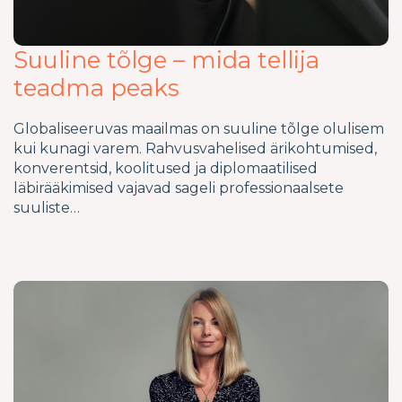
Suuline tõlge – mida tellija
teadma peaks
Globaliseeruvas maailmas on suuline tõlge olulisem
kui kunagi varem. Rahvusvahelised ärikohtumised,
konverentsid, koolitused ja diplomaatilised
läbirääkimised vajavad sageli professionaalsete
suuliste…