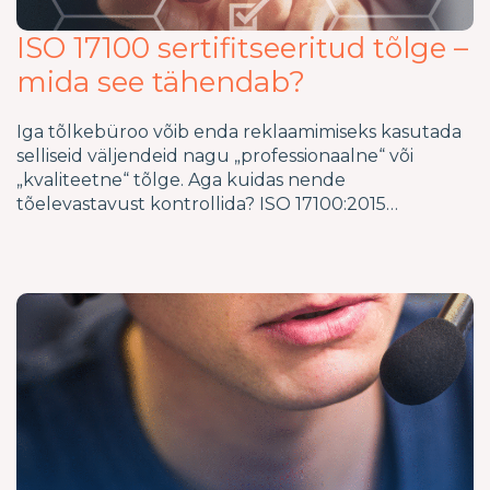
ISO 17100 sertifitseeritud tõlge –
mida see tähendab?
Iga tõlkebüroo võib enda reklaamimiseks kasutada
selliseid väljendeid nagu „professionaalne“ või
„kvaliteetne“ tõlge. Aga kuidas nende
tõelevastavust kontrollida? ISO 17100:2015…