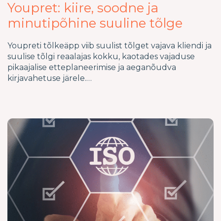
Youpret: kiire, soodne ja
minutipõhine suuline tõlge
Youpreti tõlkeäpp viib suulist tõlget vajava kliendi ja
suulise tõlgi reaalajas kokku, kaotades vajaduse
pikaajalise etteplaneerimise ja aeganõudva
kirjavahetuse järele.…