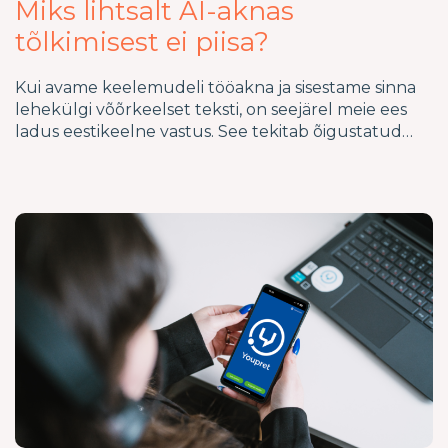
Miks lihtsalt AI-aknas
tõlkimisest ei piisa?
Kui avame keelemudeli tööakna ja sisestame sinna
lehekülgi võõrkeelset teksti, on seejärel meie ees
ladus eestikeelne vastus. See tekitab õigustatud…