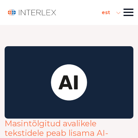
est
Masintõlgitud avalikele
tekstidele peab lisama AI-