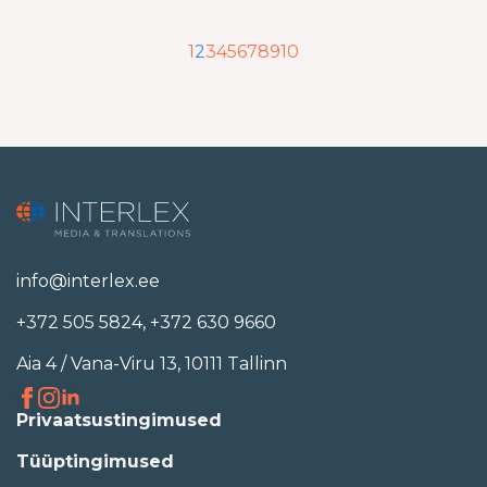
1
2
3
4
5
6
7
8
9
10
info@interlex.ee
+372 505 5824
,
+372 630 9660
Aia 4 / Vana-Viru 13, 10111 Tallinn
Privaatsustingimused
Tüüptingimused