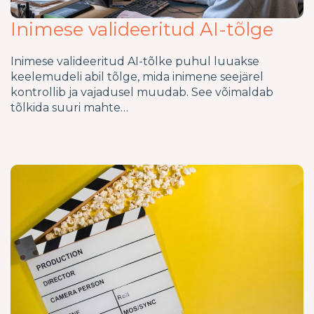
Inimese valideeritud AI-tõlge
Inimese valideeritud AI-tõlke puhul luuakse
keelemudeli abil tõlge, mida inimene seejärel
kontrollib ja vajadusel muudab. See võimaldab
tõlkida suuri mahte…