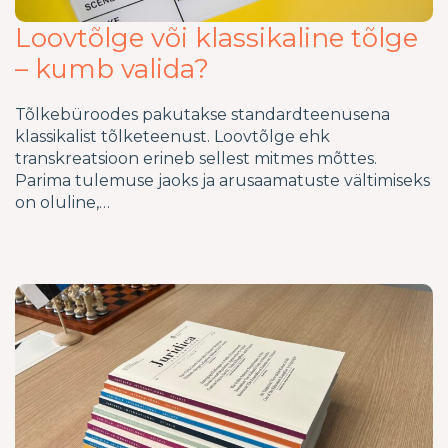
Loovtõlge või klassikaline tõlge
– kumb valida?
Tõlkebüroodes pakutakse standardteenusena
klassikalist tõlketeenust. Loovtõlge ehk
transkreatsioon erineb sellest mitmes mõttes.
Parima tulemuse jaoks ja arusaamatuste vältimiseks
on oluline,…