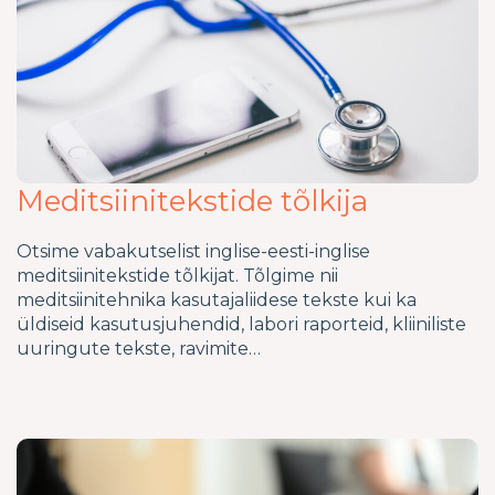
Meditsiinitekstide tõlkija
Otsime vabakutselist inglise-eesti-inglise
meditsiinitekstide tõlkijat. Tõlgime nii
meditsiinitehnika kasutajaliidese tekste kui ka
üldiseid kasutusjuhendid, labori raporteid, kliiniliste
uuringute tekste, ravimite…