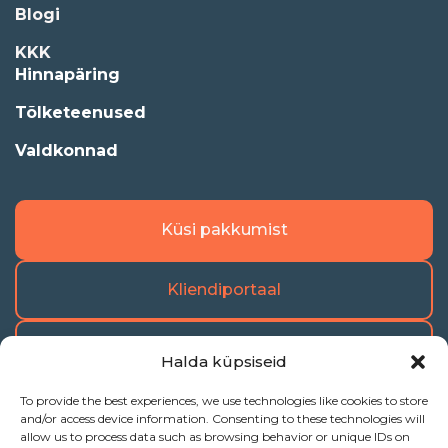
Blogi
KKK
Hinnapäring
Tõlketeenused
Valdkonnad
Küsi pakkumist
Kliendiportaal
Vabakutselise portaal
Halda küpsiseid
To provide the best experiences, we use technologies like cookies to store
and/or access device information. Consenting to these technologies will
allow us to process data such as browsing behavior or unique IDs on