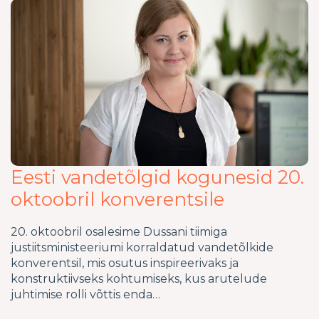
Eesti vandetõlgid kogunesid 20.
oktoobril konverentsile
20. oktoobril osalesime Dussani tiimiga
justiitsministeeriumi korraldatud vandetõlkide
konverentsil, mis osutus inspireerivaks ja
konstruktiivseks kohtumiseks, kus arutelude
juhtimise rolli võttis enda…