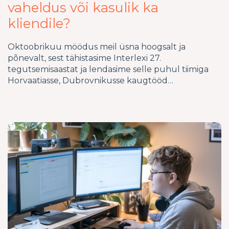
vaheldus või kasulik ka
kliendile?
Oktoobrikuu möödus meil üsna hoogsalt ja
põnevalt, sest tähistasime Interlexi 27.
tegutsemisaastat ja lendasime selle puhul tiimiga
Horvaatiasse, Dubrovnikusse kaugtööd…