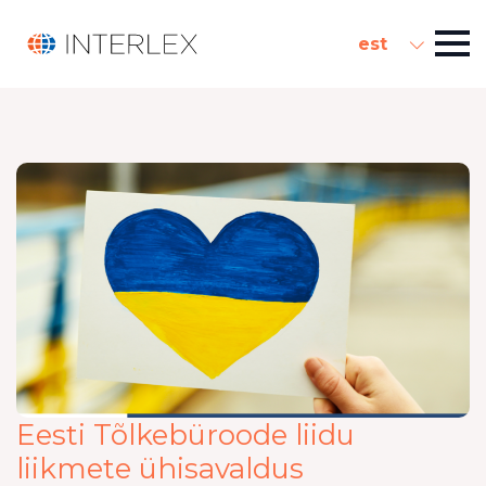
est
Eesti Tõlkebüroode liidu
liikmete ühisavaldus