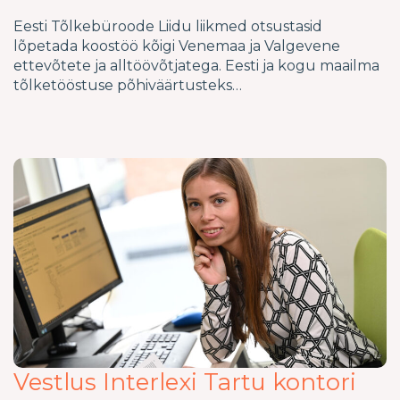
Eesti Tõlkebüroode Liidu liikmed otsustasid
lõpetada koostöö kõigi Venemaa ja Valgevene
ettevõtete ja alltöövõtjatega. Eesti ja kogu maailma
tõlketööstuse põhiväärtusteks…
Vestlus Interlexi Tartu kontori