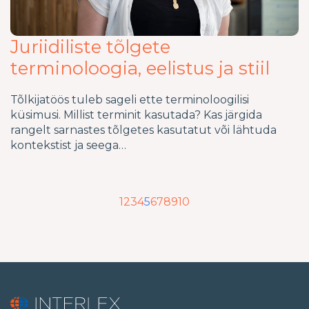
Juriidiliste tõlgete
terminoloogia, eelistus ja stiil
Tõlkijatöös tuleb sageli ette terminoloogilisi
küsimusi. Millist terminit kasutada? Kas järgida
rangelt sarnastes tõlgetes kasutatut või lähtuda
kontekstist ja seega…
1
2
3
4
5
6
7
8
9
10