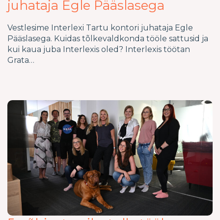
juhataja Egle Pääslasega
Vestlesime Interlexi Tartu kontori juhataja Egle
Pääslasega. Kuidas tõlkevaldkonda tööle sattusid ja
kui kaua juba Interlexis oled? Interlexis töötan
Grata…