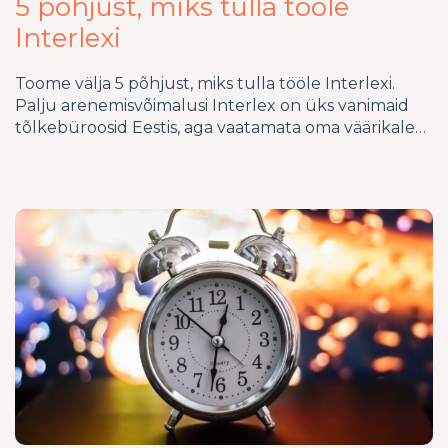
5 põhjust, miks tulla tööle
Interlexi
Toome välja 5 põhjust, miks tulla tööle Interlexi.
Palju arenemisvõimalusi Interlex on üks vanimaid
tõlkebüroosid Eestis, aga vaatamata oma väärikale…