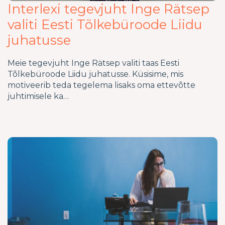
Interlexi tegevjuht Inge Rätsep
valiti Eesti Tõlkebüroode Liidu
juhatusse
Meie tegevjuht Inge Rätsep valiti taas Eesti
Tõlkebüroode Liidu juhatusse. Küsisime, mis
motiveerib teda tegelema lisaks oma ettevõtte
juhtimisele ka…