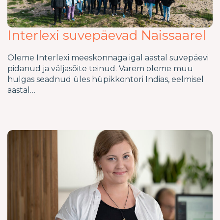
Interlexi suvepäevad Naissaarel
Oleme Interlexi meeskonnaga igal aastal suvepäevi
pidanud ja väljasõite teinud. Varem oleme muu
hulgas seadnud üles hüpikkontori Indias, eelmisel
aastal…